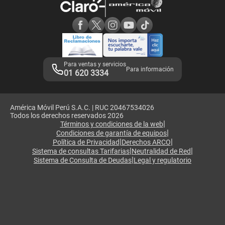
Consulta de reclamos
Consulta de IMEI
Adquirientes iPhone 6, 6S y SE
Hablando Claro
Mensaje de Seguridad
Samsung S25 Ultra
Consideraciones
Términos y Condiciones de Tienda Claro
Libro de Reclamaciones
Legales de marketplace
Para ventas y servicios
Para información
01 620 3334
América Móvil Perú S.A.C. | RUC 20467534026
Todos los derechos reservados 2026
|
Términos y condiciones de la web
|
Condiciones de garantía de equipos
|
|
Política de Privacidad
Derechos ARCO
|
|
Sistema de consultas Tarifarias
Neutralidad de Red
|
Sistema de Consulta de Deudas
Legal y regulatorio