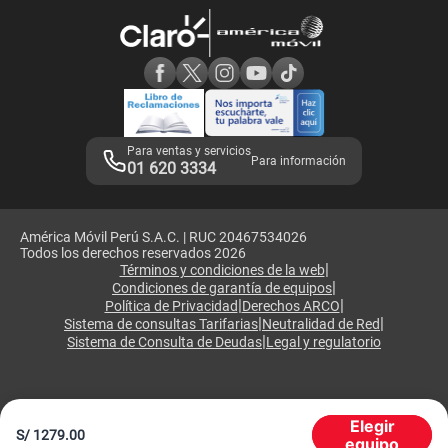
Atención de reclamos
Samsung A57
Consulta de reclamos
Consulta de IMEI
Adquirientes iPhone 6, 6S y SE
Hablando Claro
Mensaje de Seguridad
Samsung S25 Ultra
Consideraciones
Términos y Condiciones de Tienda Claro
Libro de Reclamaciones
Legales de marketplace
Para ventas y servicios
Para información
01 620 3334
América Móvil Perú S.A.C. | RUC 20467534026
Todos los derechos reservados 2026
|
Términos y condiciones de la web
|
Condiciones de garantía de equipos
|
|
Política de Privacidad
Derechos ARCO
|
|
Sistema de consultas Tarifarias
Neutralidad de Red
|
Sistema de Consulta de Deudas
Legal y regulatorio
Elegir
S/
1279.00
equipo