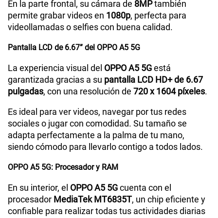
En la parte frontal, su cámara de
8MP
también
permite grabar videos en
1080p
, perfecta para
Dimensión
165.71*76.24*7.99mm
videollamadas o selfies con buena calidad.
Pantalla LCD de 6.67” del OPPO A5 5G
VoLTE
Si
La experiencia visual del
OPPO A5 5G
está
garantizada gracias a su
pantalla LCD HD+ de 6.67
pulgadas
, con una resolución de
720 x 1604 píxeles
.
VoWiFi
Si
Es ideal para ver videos, navegar por tus redes
sociales o jugar con comodidad. Su tamaño se
5G
Si
adapta perfectamente a la palma de tu mano,
siendo cómodo para llevarlo contigo a todos lados.
OPPO A5 5G: Procesador y RAM
Compatibilidad con eSIM
No
En su interior, el
OPPO A5 5G
cuenta con el
procesador
MediaTek MT6835T
, un chip eficiente y
confiable para realizar todas tus actividades diarias