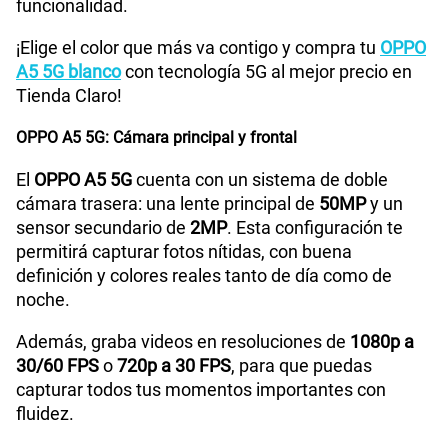
funcionalidad.
Capacidad Memoria Externa
2TB
¡Elige el color que más va contigo y compra tu
OPPO
A5 5G blanco
con tecnología 5G al mejor precio en
Tienda Claro!
Capacidad Memoria Interna
256GB
OPPO A5 5G: Cámara principal y frontal
El
OPPO A5 5G
cuenta con un sistema de doble
Capacidad Memoria RAM
8GB + 8GB
cámara trasera: una lente principal de
50MP
y un
sensor secundario de
2MP
. Esta configuración te
permitirá capturar fotos nítidas, con buena
GPS
Si
definición y colores reales tanto de día como de
noche.
Reconocimiento Facial
Si
Además, graba videos en resoluciones de
1080p a
30/60 FPS
o
720p a 30 FPS
, para que puedas
capturar todos tus momentos importantes con
fluidez.
Lector de Huella
Si