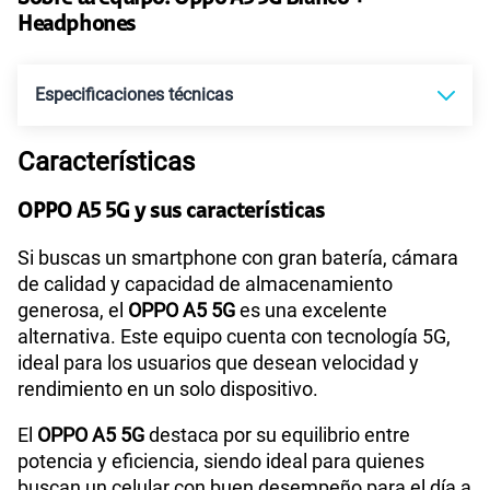
Paga solo
50% dto. x 12 meses
Headphones
160GB
en alta velocidad
Especificaciones técnicas
S/
54.95
S/
109.90
Paga solo
50% dto. x 12 meses
Características
Tecnología de Pantalla
LCD
110GB
en alta velocidad
S/
69.90
Paga solo
OPPO A5 5G y sus características
Sistema operativo
Android 15
Si buscas un smartphone con gran batería, cámara
175GB
en alta velocidad
de calidad y capacidad de almacenamiento
S/
79.95
S/
159.90
Paga solo
generosa, el
OPPO A5 5G
es una excelente
50% dto. x 12 meses
alternativa. Este equipo cuenta con tecnología 5G,
Procesador
MediaTek MT6835T
ideal para los usuarios que desean velocidad y
185GB
en alta velocidad
rendimiento en un solo dispositivo.
S/
94.95
S/
189.90
Paga solo
50% dto. x 12 meses
Tamaño de Pantalla
6.67
El
OPPO A5
5G
destaca por su equilibrio entre
potencia y eficiencia, siendo ideal para quienes
200GB
en alta velocidad
buscan un celular con buen desempeño para el día a