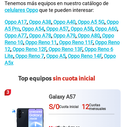
Tenemos más equipos en nuestro catálogo de
celulares Oppo
que te pueden interesar:
Oppo A17
,
Oppo A38
,
Oppo A40
,
Oppo A5 5G
,
Oppo
A5 Pro
,
Oppo A54
,
Oppo A57
,
Oppo A58
,
Oppo A60
,
Oppo A77
,
Oppo A78
,
Oppo A79
,
Oppo A80
,
Oppo
Reno 10
,
Oppo Reno 11
,
Oppo Reno 11F
,
Oppo Reno
12
,
Oppo Reno 12F
,
Oppo Reno 13F
,
Oppo Reno 6
Lite
,
Oppo Reno 7
,
Oppo A5
,
Oppo Reno 14F
,
Oppo
A5x
Top equipos
sin cuota inicial
3
Galaxy A57
S/0
12
Cuotas
Cuota inicial
mensuales