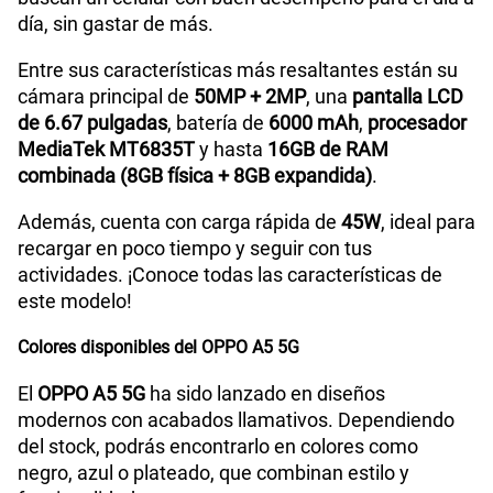
S/
144.95
S/
289.90
WiFI
Si
Paga solo
día, sin gastar de más.
50% dto. x 12 meses
Entre sus características más resaltantes están su
Ver menos planes
cámara principal de
50MP + 2MP
, una
pantalla LCD
Peso
194g
de 6.67 pulgadas
, batería de
6000 mAh
,
procesador
MediaTek MT6835T
y hasta
16GB de RAM
combinada (8GB física + 8GB expandida)
.
Bluetooth
Si
Además, cuenta con carga rápida de
45W
, ideal para
recargar en poco tiempo y seguir con tus
Cámara de fotos Frontal
8MP
actividades. ¡Conoce todas las características de
este modelo!
Colores disponibles del OPPO A5 5G
Radio FM
Si
El
OPPO A5 5G
ha sido lanzado en diseños
modernos con acabados llamativos. Dependiendo
Tipo de Batería
6000 mAh
del stock, podrás encontrarlo en colores como
negro, azul o plateado, que combinan estilo y