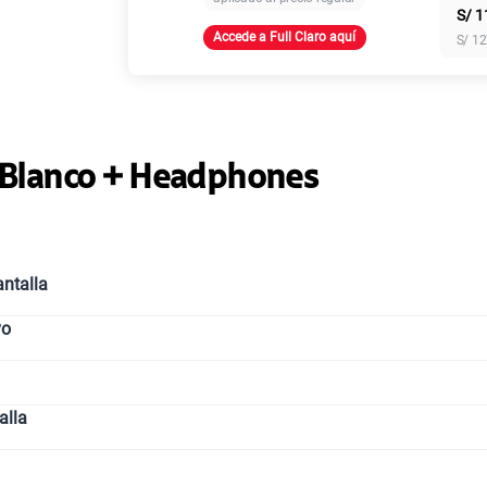
S/
1
Accede a Full Claro aquí
S/
12
Paga solo
Ver más pl
 Blanco + Headphones
ntalla
vo
alla