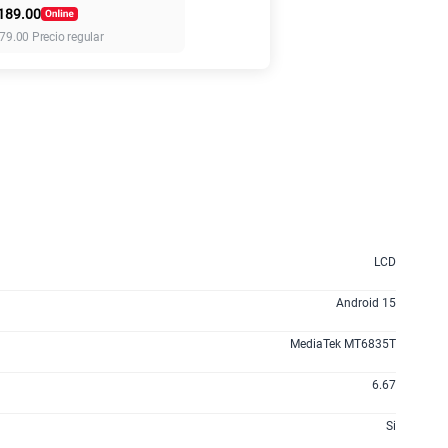
189.00
79.00
Precio regular
45GB
en alta velocidad
S/
49.90
anes
LCD
Android 15
MediaTek MT6835T
6.67
Si