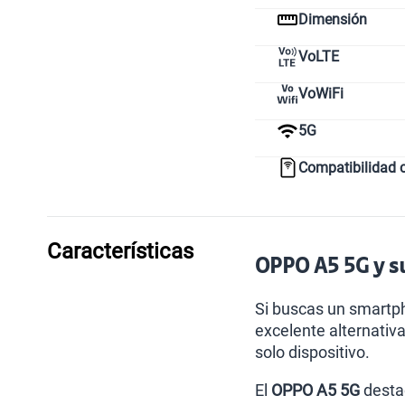
Dimensión
VoLTE
VoWiFi
5G
Compatibilidad 
Características
OPPO A5 5G y su
Si buscas un smartp
excelente alternativ
solo dispositivo.
El
OPPO A5
5G
destac