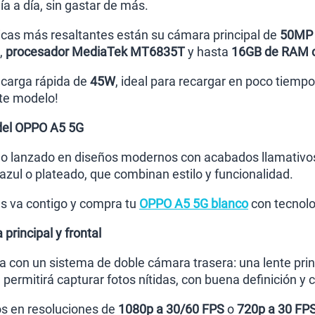
a a día, sin gastar de más.
ticas más resaltantes están su cámara principal de
50MP
,
procesador MediaTek MT6835T
y hasta
16GB de RAM c
carga rápida de
45W
, ideal para recargar en poco tiempo
ste modelo!
 del OPPO A5 5G
do lanzado en diseños modernos con acabados llamativos
azul o plateado, que combinan estilo y funcionalidad.
más va contigo y compra tu
OPPO A5 5G blanco
con tecnolo
rincipal y frontal
 con un sistema de doble cámara trasera: una lente prin
 permitirá capturar fotos nítidas, con buena definición y
s en resoluciones de
1080p a 30/60 FPS
o
720p a 30 FP