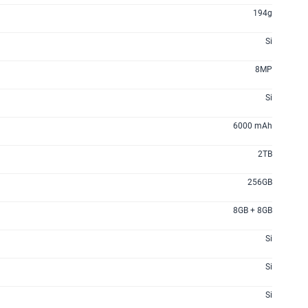
194g
Si
8MP
Si
6000 mAh
2TB
256GB
8GB + 8GB
Si
Si
Si