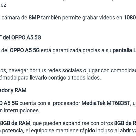
dez.
su cámara de
8MP
también permite grabar videos en
1080
7” del OPPO A5 5G
l del
OPPO A5 5G
está garantizada gracias a su
pantalla 
deos, navegar por tus redes sociales o jugar con comodi
ómodo para llevarlo contigo a todos lados.
ador y RAM
O A5 5G
cuenta con el procesador
MediaTek MT6835T
, 
in interrupciones.
8GB de RAM
, que pueden expandirse con otros
8GB de R
 potencia, el equipo se mantiene rápido incluso al abrir va