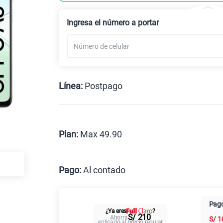
Celular liberado
Ingresa el número a portar
Línea:
Postpago
Postpago
Prepago
Plan:
Max 49.90
Max
Pago:
Al contado
Al contado
Cuotas Cl
Pago
¿Ya eres
?
Paga solo
S/ 210
Ahorra
S/
1
aplicado al precio regular