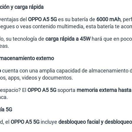
ción y carga rápida
ventajas del
OPPO A5 5G
es su batería de
6000 mAh
, per
uegues o veas contenido multimedia, esta batería te ac
lo, su tecnología de
carga rápida a 45W
hará que en pocos
eas.
lmacenamiento externo
o
cuenta con una amplia capacidad de almacenamiento 
tos, apps, videos y documentos.
espacio? El
OPPO A5 5G
soporta
memoria externa hasta
ca.
ía 5G
d, el
OPPO A5 5G
incluye
desbloqueo facial y desbloqueo 