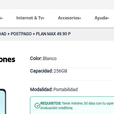
s
Internet & Tv
Accesorios
Ayuda
DAD + POSTPAGO + PLAN MAX 49.90 P
Color:
Blanco
ones
Capacidad:
256GB
Blanco
256GB
Modalidad:
Portabilidad
REQUISITOS:
Tener mínimo 30 días con tu oper
Línea Nueva
Portabilidad
evaluación crediticia.