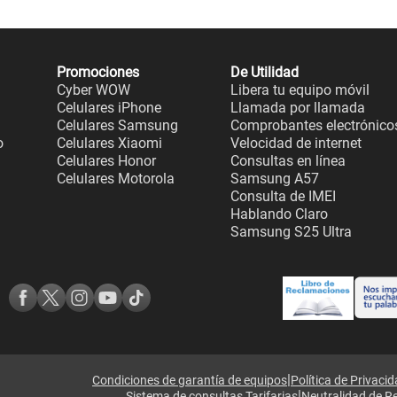
Promociones
De Utilidad
Cyber WOW
Libera tu equipo móvil
Celulares iPhone
Llamada por llamada
Celulares Samsung
Comprobantes electrónico
o
Celulares Xiaomi
Velocidad de internet
Celulares Honor
Consultas en línea
Celulares Motorola
Samsung A57
Consulta de IMEI
Hablando Claro
Samsung S25 Ultra
|
Condiciones de garantía de equipos
Política de Privaci
|
Sistema de consultas Tarifarias
Neutralidad de R