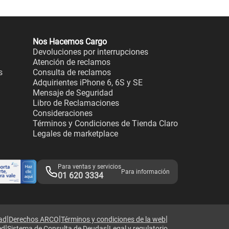
Nos Hacemos Cargo
Devoluciones por interrupciones
Atención de reclamos
s
Consulta de reclamos
Adquirientes iPhone 6, 6S y SE
Mensaje de Seguridad
Libro de Reclamaciones
Consideraciones
Términos y Condiciones de Tienda Claro
Legales de marketplace
Para ventas y servicios
Para información
01 620 3334
|
|
|
dad
Derechos ARCO
Términos y condiciones de la web
|
|
ed
Sistema de Consulta de Deudas
Legal y regulatorio