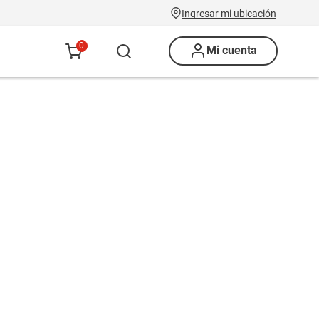
Ingresar mi ubicación
0
Mi cuenta