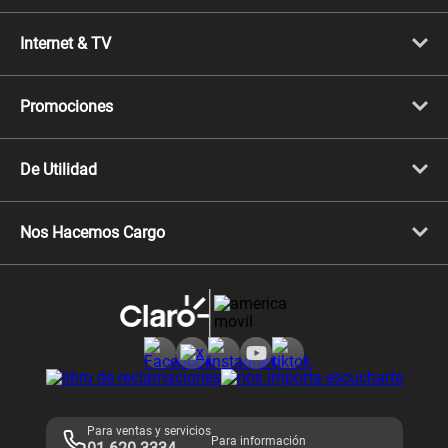
Portabilidad
Línea Nueva
Internet & TV
Línea Adicional
Planes ilimitados
Internet Fibra Óptica
Prepago Chévere
Internet + TV
Migración
Promociones
Mejora tu plan
Conviértete en Full Claro
Cyber WOW
Celulares iPhone
De Utilidad
Celulares Samsung
Celulares Xiaomi
Libera tu equipo móvil
Celulares Honor
Llamada por llamada
Celulares Motorola
Nos Hacemos Cargo
Comprobantes electrónicos
Velocidad de internet
Devoluciones por interrupciones
Consultas en línea
Atención de reclamos
Samsung A57
Consulta de reclamos
Consulta de IMEI
Adquirientes iPhone 6, 6S y SE
Hablando Claro
Mensaje de Seguridad
Samsung S25 Ultra
Consideraciones
Términos y Condiciones de Tienda Claro
Libro de Reclamaciones
Legales de marketplace
Para ventas y servicios
Para información