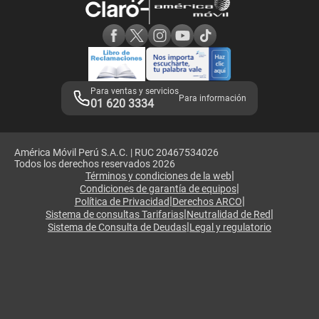
Consulta de reclamos
Consulta de IMEI
Adquirientes iPhone 6, 6S y SE
Hablando Claro
Mensaje de Seguridad
Samsung S25 Ultra
Consideraciones
Términos y Condiciones de Tienda Claro
Libro de Reclamaciones
Legales de marketplace
Para ventas y servicios
Para información
01 620 3334
América Móvil Perú S.A.C. | RUC 20467534026
Todos los derechos reservados 2026
|
Términos y condiciones de la web
|
Condiciones de garantía de equipos
|
|
Política de Privacidad
Derechos ARCO
|
|
Sistema de consultas Tarifarias
Neutralidad de Red
|
Sistema de Consulta de Deudas
Legal y regulatorio