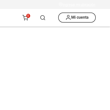
Ingresar mi ubicación
0
Mi cuenta