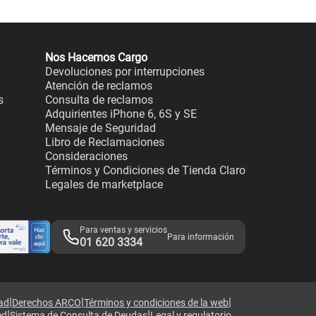
Nos Hacemos Cargo
Devoluciones por interrupciones
Atención de reclamos
s
Consulta de reclamos
Adquirientes iPhone 6, 6S y SE
Mensaje de Seguridad
Libro de Reclamaciones
Consideraciones
Términos y Condiciones de Tienda Claro
Legales de marketplace
Para ventas y servicios
Para información
01 620 3334
|
|
|
dad
Derechos ARCO
Términos y condiciones de la web
|
|
ed
Sistema de Consulta de Deudas
Legal y regulatorio