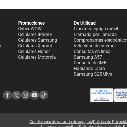
Promociones
De Utilidad
Cyber WOW
Libera tu equipo móvil
Celulares iPhone
Llamada por llamada
Celulares Samsung
Comprobantes electrónico
o
Celulares Xiaomi
Velocidad de internet
Celulares Honor
Consultas en línea
Celulares Motorola
Samsung A57
Consulta de IMEI
Hablando Claro
Samsung S25 Ultra
|
Condiciones de garantía de equipos
Política de Privaci
|
Sistema de consultas Tarifarias
Neutralidad de R