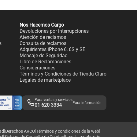
Nos Hacemos Cargo
Devoluciones por interrupciones
Atención de reclamos
s
Consulta de reclamos
Adquirientes iPhone 6, 6S y SE
Mensaje de Seguridad
Libro de Reclamaciones
Consideraciones
Términos y Condiciones de Tienda Claro
Legales de marketplace
Para ventas y servicios
Para información
01 620 3334
|
|
|
dad
Derechos ARCO
Términos y condiciones de la web
|
|
ed
Sistema de Consulta de Deudas
Legal y regulatorio