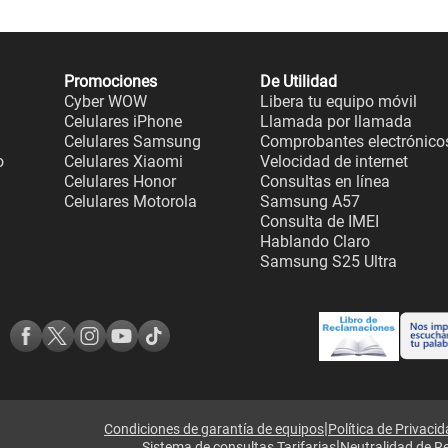
Promociones
De Utilidad
Cyber WOW
Libera tu equipo móvil
Celulares iPhone
Llamada por llamada
Celulares Samsung
Comprobantes electrónico
o
Celulares Xiaomi
Velocidad de internet
Celulares Honor
Consultas en línea
Celulares Motorola
Samsung A57
Consulta de IMEI
Hablando Claro
Samsung S25 Ultra
|
Condiciones de garantía de equipos
Política de Privaci
|
Sistema de consultas Tarifarias
Neutralidad de R