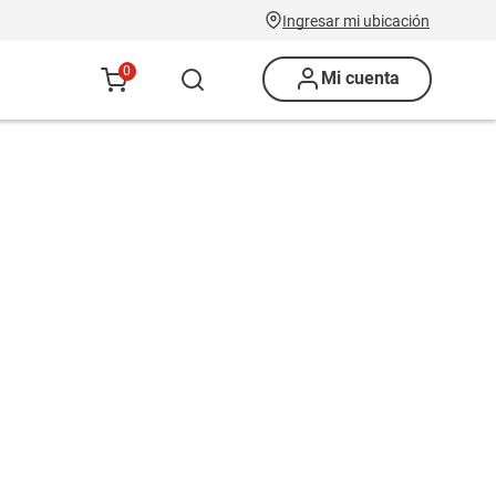
Ingresar mi ubicación
0
Mi cuenta