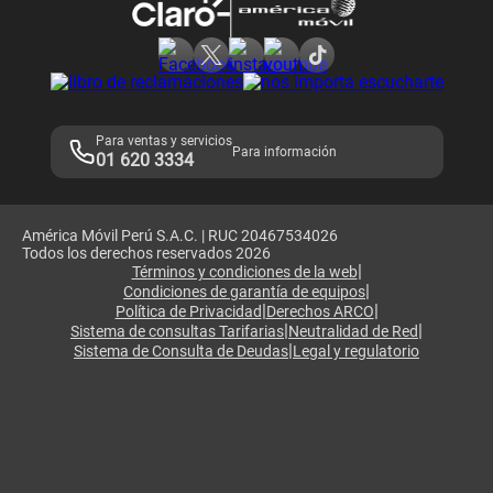
Consulta de reclamos
Consulta de IMEI
Adquirientes iPhone 6, 6S y SE
Hablando Claro
Mensaje de Seguridad
Samsung S25 Ultra
Consideraciones
Términos y Condiciones de Tienda Claro
Libro de Reclamaciones
Legales de marketplace
Para ventas y servicios
Para información
01 620 3334
América Móvil Perú S.A.C. | RUC 20467534026
Todos los derechos reservados 2026
|
Términos y condiciones de la web
|
Condiciones de garantía de equipos
|
|
Política de Privacidad
Derechos ARCO
|
|
Sistema de consultas Tarifarias
Neutralidad de Red
|
Sistema de Consulta de Deudas
Legal y regulatorio