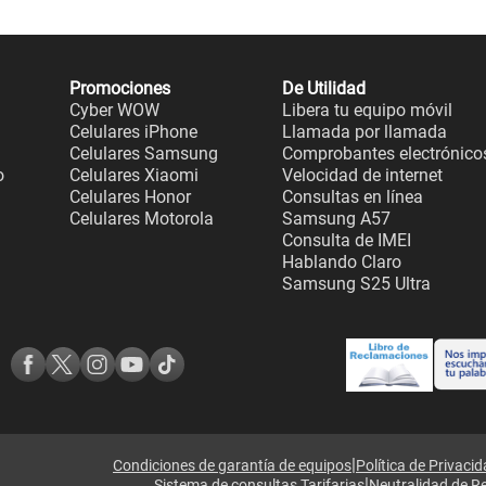
Promociones
De Utilidad
Cyber WOW
Libera tu equipo móvil
Celulares iPhone
Llamada por llamada
Celulares Samsung
Comprobantes electrónico
o
Celulares Xiaomi
Velocidad de internet
Celulares Honor
Consultas en línea
Celulares Motorola
Samsung A57
Consulta de IMEI
Hablando Claro
Samsung S25 Ultra
|
Condiciones de garantía de equipos
Política de Privaci
|
Sistema de consultas Tarifarias
Neutralidad de R