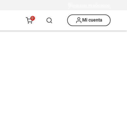
Ingresar mi ubicación
0
Mi cuenta