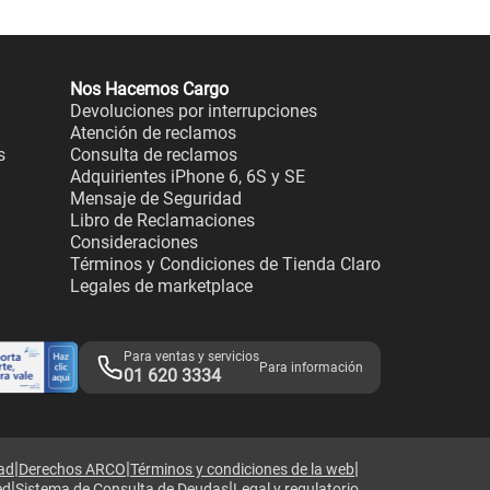
Nos Hacemos Cargo
Devoluciones por interrupciones
Atención de reclamos
s
Consulta de reclamos
Adquirientes iPhone 6, 6S y SE
Mensaje de Seguridad
Libro de Reclamaciones
Consideraciones
Términos y Condiciones de Tienda Claro
Legales de marketplace
Para ventas y servicios
Para información
01 620 3334
|
|
|
dad
Derechos ARCO
Términos y condiciones de la web
|
|
ed
Sistema de Consulta de Deudas
Legal y regulatorio