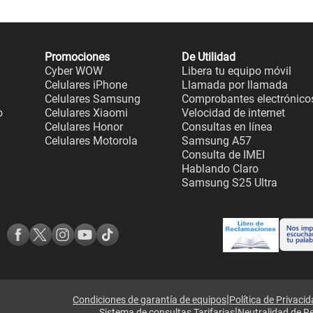
Promociones
De Utilidad
Cyber WOW
Libera tu equipo móvil
Celulares iPhone
Llamada por llamada
Celulares Samsung
Comprobantes electrónico
o
Celulares Xiaomi
Velocidad de internet
Celulares Honor
Consultas en línea
Celulares Motorola
Samsung A57
Consulta de IMEI
Hablando Claro
Samsung S25 Ultra
|
Condiciones de garantía de equipos
Política de Privaci
|
Sistema de consultas Tarifarias
Neutralidad de R