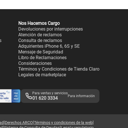
Nos Hacemos Cargo
Devoluciones por interrupciones
Atención de reclamos
s
Consulta de reclamos
Adquirientes iPhone 6, 6S y SE
Mensaje de Seguridad
Libro de Reclamaciones
Consideraciones
Términos y Condiciones de Tienda Claro
Legales de marketplace
Para ventas y servicios
Para información
01 620 3334
|
|
|
dad
Derechos ARCO
Términos y condiciones de la web
|
|
ed
Sistema de Consulta de Deudas
Legal y regulatorio