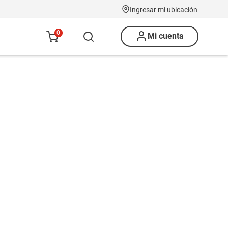
Ingresar mi ubicación
0
Mi cuenta