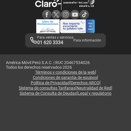
Consulta de reclamos
Consulta de IMEI
Adquirientes iPhone 6, 6S y SE
Hablando Claro
Mensaje de Seguridad
Samsung S25 Ultra
Consideraciones
Términos y Condiciones de Tienda Claro
Libro de Reclamaciones
Legales de marketplace
Para ventas y servicios
Para información
01 620 3334
América Móvil Perú S.A.C. | RUC 20467534026
Todos los derechos reservados 2026
|
Términos y condiciones de la web
|
Condiciones de garantía de equipos
|
|
Política de Privacidad
Derechos ARCO
|
|
Sistema de consultas Tarifarias
Neutralidad de Red
|
Sistema de Consulta de Deudas
Legal y regulatorio