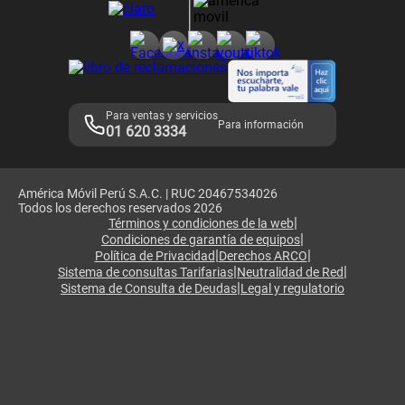
Consulta de reclamos
Consulta de IMEI
Adquirientes iPhone 6, 6S y SE
Hablando Claro
Mensaje de Seguridad
Samsung S25 Ultra
Consideraciones
Términos y Condiciones de Tienda Claro
Libro de Reclamaciones
Legales de marketplace
Para ventas y servicios
Para información
01 620 3334
América Móvil Perú S.A.C. | RUC 20467534026
Todos los derechos reservados 2026
|
Términos y condiciones de la web
|
Condiciones de garantía de equipos
|
|
Política de Privacidad
Derechos ARCO
|
|
Sistema de consultas Tarifarias
Neutralidad de Red
|
Sistema de Consulta de Deudas
Legal y regulatorio