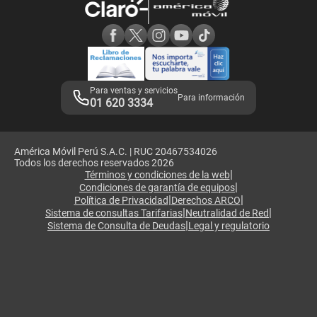
Consulta de reclamos
Consulta de IMEI
Adquirientes iPhone 6, 6S y SE
Hablando Claro
Mensaje de Seguridad
Samsung S25 Ultra
Consideraciones
Términos y Condiciones de Tienda Claro
Libro de Reclamaciones
Legales de marketplace
Para ventas y servicios
Para información
01 620 3334
América Móvil Perú S.A.C. | RUC 20467534026
Todos los derechos reservados 2026
|
Términos y condiciones de la web
|
Condiciones de garantía de equipos
|
|
Política de Privacidad
Derechos ARCO
|
|
Sistema de consultas Tarifarias
Neutralidad de Red
|
Sistema de Consulta de Deudas
Legal y regulatorio