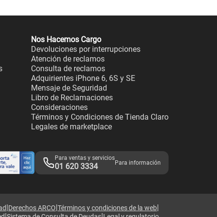
Nos Hacemos Cargo
Devoluciones por interrupciones
Atención de reclamos
s
Consulta de reclamos
Adquirientes iPhone 6, 6S y SE
Mensaje de Seguridad
Libro de Reclamaciones
Consideraciones
Términos y Condiciones de Tienda Claro
Legales de marketplace
Para ventas y servicios
Para información
01 620 3334
|
|
|
dad
Derechos ARCO
Términos y condiciones de la web
|
|
ed
Sistema de Consulta de Deudas
Legal y regulatorio