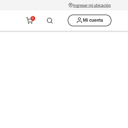
Ingresar mi ubicación
0
Mi cuenta