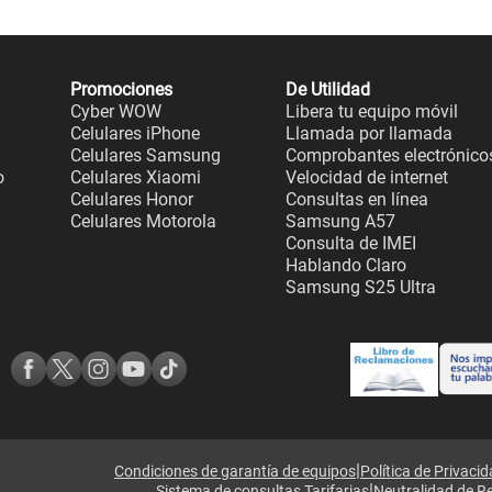
Promociones
De Utilidad
Cyber WOW
Libera tu equipo móvil
Celulares iPhone
Llamada por llamada
Celulares Samsung
Comprobantes electrónico
o
Celulares Xiaomi
Velocidad de internet
Celulares Honor
Consultas en línea
Celulares Motorola
Samsung A57
Consulta de IMEI
Hablando Claro
Samsung S25 Ultra
|
Condiciones de garantía de equipos
Política de Privaci
|
Sistema de consultas Tarifarias
Neutralidad de R