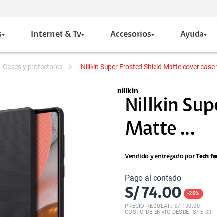
s
Internet & Tv
Accesorios
Ayuda
cases y protectores
Nillkin Super Frosted Shield Matte cover ca
nillkin
Nillkin Sup
Matte ...
Vendido y entregado por
Tech fa
Pago al contado
S/
74.00
-
26
%
PRECIO REGULAR: S/
100.00
COSTO DE ENVÍO DESDE: S/ 5.00