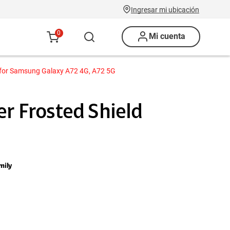
Ingresar mi ubicación
0
Mi cuenta
se for Samsung Galaxy A72 4G, A72 5G
er Frosted Shield
mily