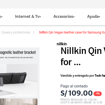
s
Internet & Tv
Accesorios
Ayuda
cases y protectores
Nillkin Qin Vegan leather case for Samsung Gal
nillkin
Nillkin Qin
for ...
Vendido y entregado por
Tech fa
Pago al contado
S/
109.00
-
9
%
PRECIO REGULAR: S/
120.00
COSTO DE ENVÍO DESDE: S/ 5.00