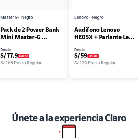
Master G
Negro
Lenovo
Negro
Pack de 2 Power Bank
Audífono Lenovo
Mini Master-G ...
HE05X + Parlante Le...
Desde
Desde
S/
77.9
S/
59
S/
168
Precio Regular
S/
129
Precio Regular
Únete a la experiencia Claro