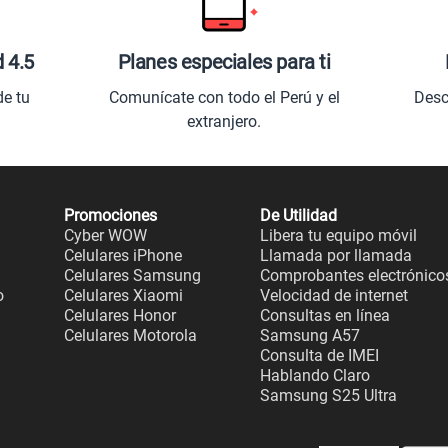
d 4.5
Planes especiales para ti
de tu
Comunícate con todo el Perú y el
Desc
extranjero.
Promociones
De Utilidad
Cyber WOW
Libera tu equipo móvil
Celulares iPhone
Llamada por llamada
Celulares Samsung
Comprobantes electrónico
o
Celulares Xiaomi
Velocidad de internet
Celulares Honor
Consultas en línea
Celulares Motorola
Samsung A57
Consulta de IMEI
Hablando Claro
Samsung S25 Ultra