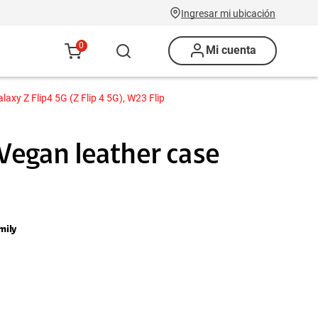
Ingresar mi ubicación
0
Mi cuenta
axy Z Flip4 5G (Z Flip 4 5G), W23 Flip
 Vegan leather case
mily