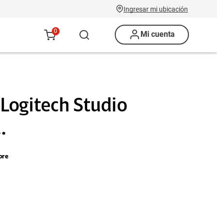
Ingresar mi ubicación
0
Mi cuenta
ogitech Studio
.
ore