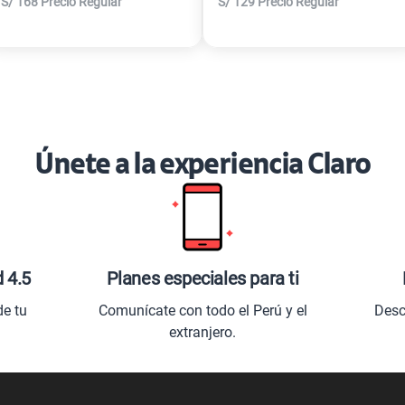
S/
168
Precio Regular
S/
129
Precio Regular
Únete a la experiencia Claro
d 4.5
Planes especiales para ti
de tu
Comunícate con todo el Perú y el
Desc
extranjero.