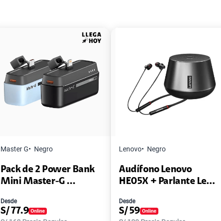
Master G
Negro
Lenovo
Negro
Pack de 2 Power Bank
Audífono Lenovo
Mini Master-G ...
HE05X + Parlante Le...
Desde
Desde
S/
77.9
S/
59