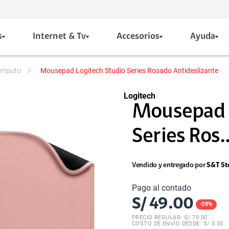
s
Internet & Tv
Accesorios
Ayuda
computo
Mousepad Logitech Studio Series Rosado Antideslizante
Logitech
Mousepad L
Series Ros..
Vendido y entregado por
S&T St
Pago al contado
S/
49.00
-
38
%
PRECIO REGULAR: S/
79.00
COSTO DE ENVÍO DESDE: S/ 5.00