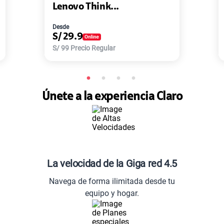
o Think...
Master-G ...
Desde
.9
S/
77.9
ecio Regular
S/
168
Precio Regular
Únete a la experiencia Claro
La velocidad de la Giga red 4.5
Navega de forma ilimitada desde tu
equipo y hogar.