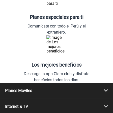
Planes especiales para ti
Comunícate con todo el Perú y el
extranjero.
Los mejores beneficios
Descarga la app Claro club y disfruta
beneficios todos los días.
Planes Móviles
Portabilidad
Línea Nueva
Internet & TV
Línea Adicional
Planes ilimitados