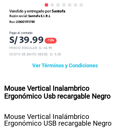
Vendido y entregado por
Santofa
Razón social:
Santofa E.I.R.L
Ruc:
20601111781
Pago al contado
S/
39.99
-
15
%
PRECIO REGULAR: S/
46.99
COSTO DE ENVÍO DESDE: S/ 5.00
Ver Términos y Condiciones
Mouse Vertical Inalambrico
Ergonómico Usb recargable Negro
Mouse Vertical Inalámbrico
Ergonómico USB recargable Negro