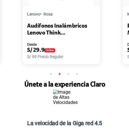
Master G
Negro
Pack de 2 Power Bank Mini
Master-G ...
Desde
S/
77.9
S/
168
Precio Regular
Únete a la experiencia Claro
La velocidad de la Giga red 4.5