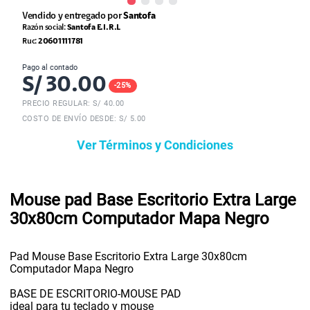
Vendido y entregado por
Santofa
Razón social:
Santofa E.I.R.L
Ruc:
20601111781
Pago al contado
S/
30.00
-
25
%
PRECIO REGULAR: S/
40.00
COSTO DE ENVÍO DESDE: S/ 5.00
Ver Términos y Condiciones
Mouse pad Base Escritorio Extra Large
30x80cm Computador Mapa Negro
Pad Mouse Base Escritorio Extra Large 30x80cm
Computador Mapa Negro
BASE DE ESCRITORIO-MOUSE PAD
ideal para tu teclado y mouse