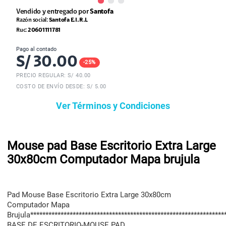
Vendido y entregado por
Santofa
Razón social:
Santofa E.I.R.L
Ruc:
20601111781
Pago al contado
S/
30.00
-
25
%
PRECIO REGULAR: S/
40.00
COSTO DE ENVÍO DESDE: S/ 5.00
Ver Términos y Condiciones
Mouse pad Base Escritorio Extra Large
30x80cm Computador Mapa brujula
Pad Mouse Base Escritorio Extra Large 30x80cm
Computador Mapa
Brujula****************************************************************
BASE DE ESCRITORIO-MOUSE PAD