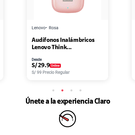
Master G
Negro
Pack de 2 Power Bank Mini
Master-G ...
Desde
S/
77.9
S/
168
Precio Regular
Únete a la experiencia Claro