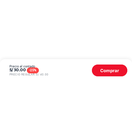
Precio al contado
Comprar
S/
30.00
-
25
%
PRECIO REGULAR: S/
40.00