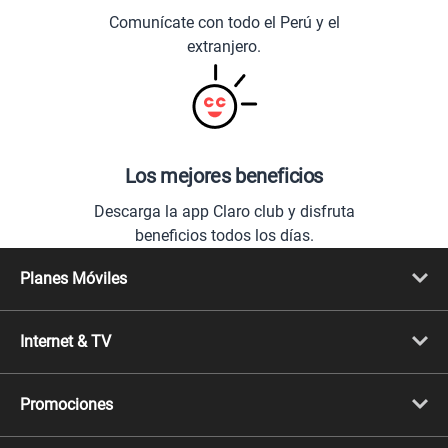
Comunícate con todo el Perú y el
extranjero.
Los mejores beneficios
Descarga la app Claro club y disfruta
beneficios todos los días.
Planes Móviles
Portabilidad
Línea Nueva
Internet & TV
Línea Adicional
Planes ilimitados
Internet Fibra Óptica
Prepago Chévere
Internet + TV
Migración
Promociones
Mejora tu plan
Conviértete en Full Claro
Cyber WOW