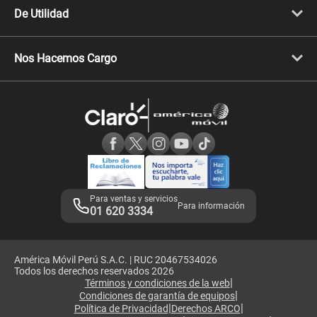
Celulares iPhone
De Utilidad
Celulares Samsung
Celulares Xiaomi
Libera tu equipo móvil
Celulares Honor
Llamada por llamada
Celulares Motorola
Nos Hacemos Cargo
Comprobantes electrónicos
Velocidad de internet
Devoluciones por interrupciones
Consultas en línea
Atención de reclamos
Samsung A57
Consulta de reclamos
Consulta de IMEI
Adquirientes iPhone 6, 6S y SE
Hablando Claro
Mensaje de Seguridad
Samsung S25 Ultra
Consideraciones
Términos y Condiciones de Tienda Claro
Libro de Reclamaciones
Legales de marketplace
Para ventas y servicios
Para información
01 620 3334
América Móvil Perú S.A.C. | RUC 20467534026
Todos los derechos reservados 2026
|
Términos y condiciones de la web
|
Condiciones de garantía de equipos
|
|
Política de Privacidad
Derechos ARCO