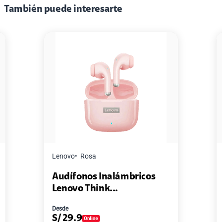
También puede interesarte
Master G
Negro
bricos
Pack de 2 Power Bank Mini
Master-G ...
Desde
S/
77.9