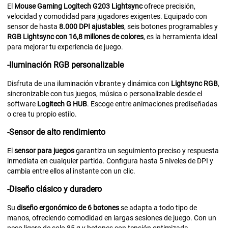
El
Mouse Gaming Logitech G203 Lightsync
ofrece precisión,
velocidad y comodidad para jugadores exigentes. Equipado con
sensor de hasta
8.000 DPI ajustables
, seis botones programables y
RGB Lightsync con 16,8 millones de colores
, es la herramienta ideal
para mejorar tu experiencia de juego.
-Iluminación RGB personalizable
Disfruta de una iluminación vibrante y dinámica con
Lightsync RGB
,
sincronizable con tus juegos, música o personalizable desde el
software
Logitech G HUB
. Escoge entre animaciones prediseñadas
o crea tu propio estilo.
-Sensor de alto rendimiento
El
sensor para juegos
garantiza un seguimiento preciso y respuesta
inmediata en cualquier partida. Configura hasta 5 niveles de DPI y
cambia entre ellos al instante con un clic.
-Diseño clásico y duradero
Su
diseño ergonómico de 6 botones
se adapta a todo tipo de
manos, ofreciendo comodidad en largas sesiones de juego. Con un
peso ligero de solo 85 g y botones con tensión optimizada,