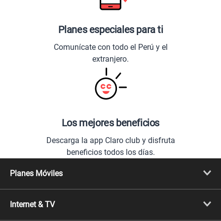
Planes especiales para ti
Comunícate con todo el Perú y el
extranjero.
Los mejores beneficios
Descarga la app Claro club y disfruta
beneficios todos los días.
Planes Móviles
Portabilidad
Línea Nueva
Internet & TV
Línea Adicional
Planes ilimitados