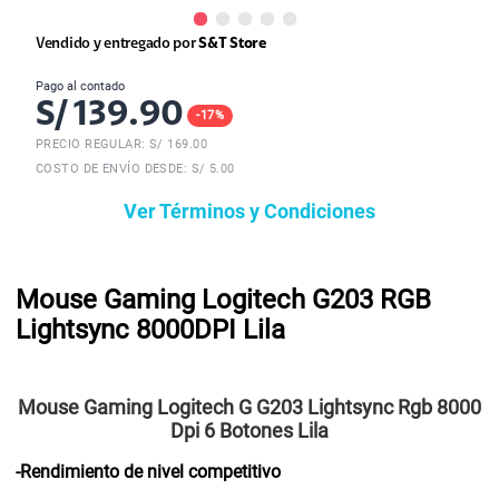
Vendido y entregado por
S&T Store
Pago al contado
S/
139.90
-
17
%
PRECIO REGULAR: S/
169.00
COSTO DE ENVÍO DESDE: S/ 5.00
Ver Términos y Condiciones
Mouse Gaming Logitech G203 RGB
Lightsync 8000DPI Lila
Mouse Gaming Logitech G G203 Lightsync Rgb 8000
Dpi 6 Botones Lila
-Rendimiento de nivel competitivo