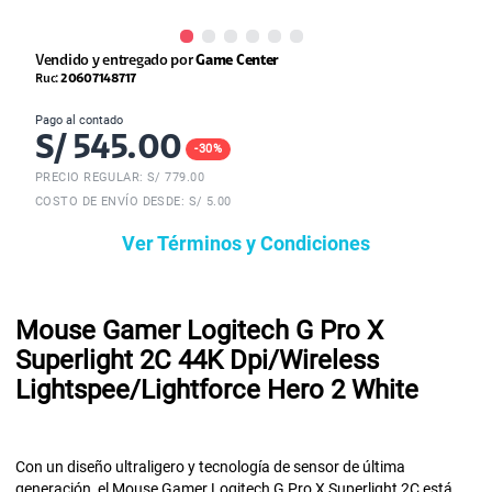
Vendido y entregado por
Game Center
Ruc:
20607148717
Pago al contado
S/
545.00
-
30
%
PRECIO REGULAR: S/
779.00
COSTO DE ENVÍO DESDE: S/ 5.00
Ver Términos y Condiciones
Mouse Gamer Logitech G Pro X
Superlight 2C 44K Dpi/Wireless
Lightspee/Lightforce Hero 2 White
Con un diseño ultraligero y tecnología de sensor de última
generación, el Mouse Gamer Logitech G Pro X Superlight 2C está