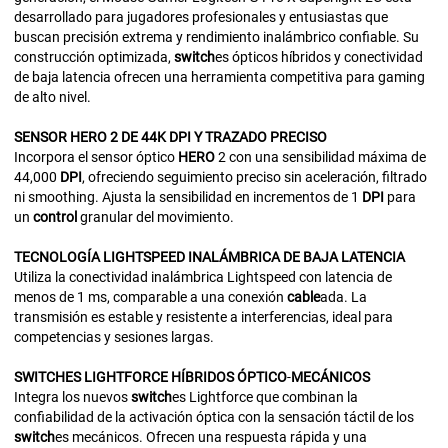
desarrollado para jugadores profesionales y entusiastas que
buscan precisión extrema y rendimiento inalámbrico confiable. Su
construcción optimizada,
switch
es ópticos híbridos y conectividad
de baja latencia ofrecen una herramienta competitiva para gaming
de alto nivel.
SENSOR
HERO 2 DE 44K
DPI Y TRAZADO
PRECISO
Incorpora el sensor óptico
HERO
2 con una sensibilidad máxima de
44,000
DPI
, ofreciendo seguimiento preciso sin aceleración, filtrado
ni smoothing. Ajusta la sensibilidad en incrementos de 1
DPI
para
un
control
granular del movimiento.
TECNOLOGÍA
LIGHTSPEED
INALÁMBRICA
DE
BAJA
LATENCIA
Utiliza la conectividad inalámbrica Lightspeed con latencia de
menos de 1 ms, comparable a una conexión
cable
ada. La
transmisión es estable y resistente a interferencias, ideal para
competencias y sesiones largas.
SWITCHES
LIGHTFORCE
HÍBRIDOS
ÓPTICO
-
MECÁNICOS
Integra los nuevos
switch
es Lightforce que combinan la
confiabilidad de la activación óptica con la sensación táctil de los
switch
es mecánicos. Ofrecen una respuesta rápida y una