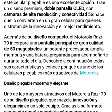
200GB
en alta velocidad
este celular plegable es una excelente opción. Trae
S/
289.90
Paga solo
un diseño premium,
doble pantalla OLED
, con
cámaras de alta resolución
y
conectividad 5G
hace
Tamaño de Pantalla
Main: 6.9" CLI: 3.63"
Ver menos planes
que lo convierten en un gran celular para quienes
disfrutan de la innovación y el mejor rendimiento.
WiFI
Si
Además de su
diseño compacto
, el Motorola Razr
70 incorpora una
pantalla principal de gran calidad
de 50 megapíxeles
, un potente procesador, amplia
Peso
188g
memoria y una batería preparada para acompañarte
durante todo el día. Descubre a continuación todas
sus características y conoce por qué es uno de los
celulares plegables más atractivos de
Motorola
.
Bluetooth
Si
Diseño plegable moderno y elegante
Cámara de fotos Frontal
32 MP
Uno de los mayores atractivos del Motorola Razr 70
es su
diseño plegable
, que mezcla
innovación y
elegancia
en un solo equipo. Gracias a su formato
compacto podrás guardarlo cómodamente en el