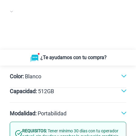
¿Te ayudamos con tu compra?
Color:
Blanco
Capacidad:
512GB
Gris
Blanco
512GB
Modalidad:
Portabilidad
REQUISITOS:
Tener mínimo 30 días con tu operador
Línea Nueva
Portabilidad