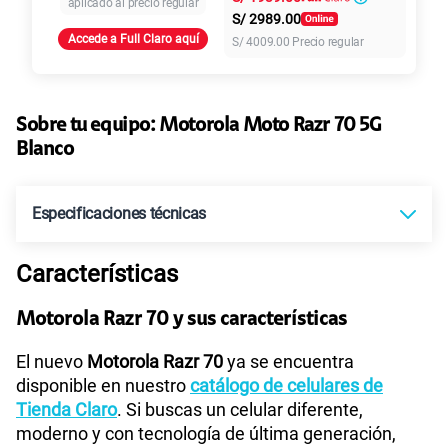
aplicado al precio regular
S/
2989.00
Accede a Full Claro aquí
S/
4009.00
Precio regular
155 GB
en alta velocidad
S/
95.90
Paga solo
Sobre tu equipo:
Motorola
Moto Razr 70 5G
110GB
en alta velocidad
S/
69.90
Blanco
Paga solo
160GB
en alta velocidad
Especificaciones técnicas
S/
109.90
Paga solo
Características
Tecnología de Pantalla
Main: p-OLED CLI: OLED
175GB
en alta velocidad
S/
159.90
Paga solo
Motorola Razr 70 y sus características
Sistema operativo
Android 16
El nuevo
Motorola Razr 70
ya se encuentra
185GB
en alta velocidad
disponible en nuestro
catálogo de celulares de
S/
189.90
Paga solo
Tienda Claro
. Si buscas un celular diferente,
moderno y con tecnología de última generación,
Procesador
MTK-25M+