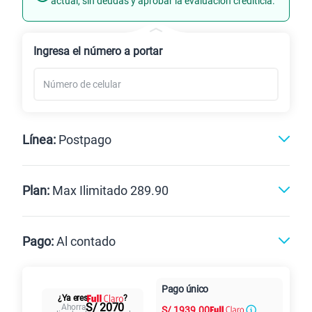
actual, sin deudas y aprobar la evaluación crediticia.
Renovación
Celular liberado
Ingresa el número a portar
Línea:
Postpago
Postpago
Prepago
Plan:
Max Ilimitado 289.90
Max
Max Ilimitado
Pago:
Al contado
Paga en
125GB
en alta velocidad
Pago único
Al contado
Cuotas Claro
cuotas sin
¿Ya eres
?
S/
79.90
Paga solo
S/ 2070
Ahorra
S/
1939.00
intereses