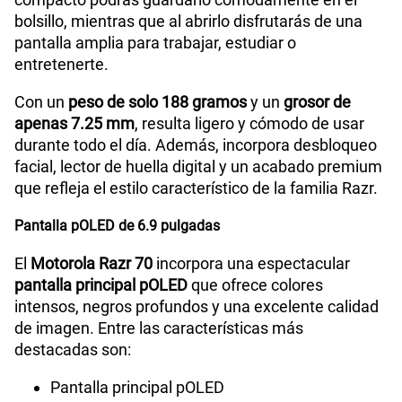
Radio FM
No
bolsillo, mientras que al abrirlo disfrutarás de una
pantalla amplia para trabajar, estudiar o
entretenerte.
Tipo de Batería
Li-ion
Con un
peso de solo 188 gramos
y un
grosor de
apenas 7.25 mm
, resulta ligero y cómodo de usar
Capacidad Memoria Externa
NA
durante todo el día. Además, incorpora desbloqueo
facial, lector de huella digital y un acabado premium
que refleja el estilo característico de la familia Razr.
Capacidad Memoria Interna
512GB
Pantalla pOLED de 6.9 pulgadas
El
Motorola Razr 70
incorpora una espectacular
Capacidad Memoria RAM
12GB+12GB
pantalla principal pOLED
que ofrece colores
intensos, negros profundos y una excelente calidad
de imagen. Entre las características más
GPS
Si
destacadas son:
Pantalla principal pOLED