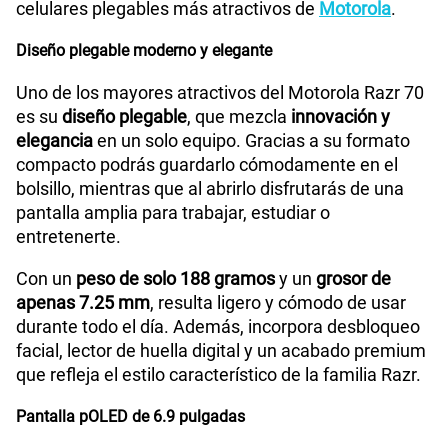
celulares plegables más atractivos de
Motorola
.
Bluetooth
Si
Diseño plegable moderno y elegante
Cámara de fotos Frontal
32 MP
Uno de los mayores atractivos del Motorola Razr 70
es su
diseño plegable
, que mezcla
innovación y
elegancia
en un solo equipo. Gracias a su formato
compacto podrás guardarlo cómodamente en el
Radio FM
No
bolsillo, mientras que al abrirlo disfrutarás de una
pantalla amplia para trabajar, estudiar o
entretenerte.
Tipo de Batería
Li-ion
Con un
peso de solo 188 gramos
y un
grosor de
apenas 7.25 mm
, resulta ligero y cómodo de usar
Capacidad Memoria Externa
NA
durante todo el día. Además, incorpora desbloqueo
facial, lector de huella digital y un acabado premium
que refleja el estilo característico de la familia Razr.
Capacidad Memoria Interna
512GB
Pantalla pOLED de 6.9 pulgadas