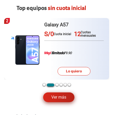
Top equipos
sin cuota inicial
3
Redmi Note 15 pro plus
S/0
12
Cuotas
Cuota inicial
mensuales
79.90
Lo quiero
Ver más