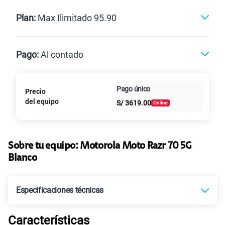
Renovación
Celular liberado
Postpago
Prepago
Plan:
Max Ilimitado 95.90
Max
Max Ilimitado
Pago:
Al contado
Paga en
125GB
en alta velocidad
Pago único
Precio
Al contado
Cuotas Claro
cuotas sin
S/
79.90
Paga solo
del equipo
S/
3619.00
intereses
155 GB
en alta velocidad
S/
95.90
Paga solo
Sobre tu equipo:
Motorola
Moto Razr 70 5G
Blanco
Ver más planes
Especificaciones técnicas
Características
Tecnología de Pantalla
Main: p-OLED CLI: OLED