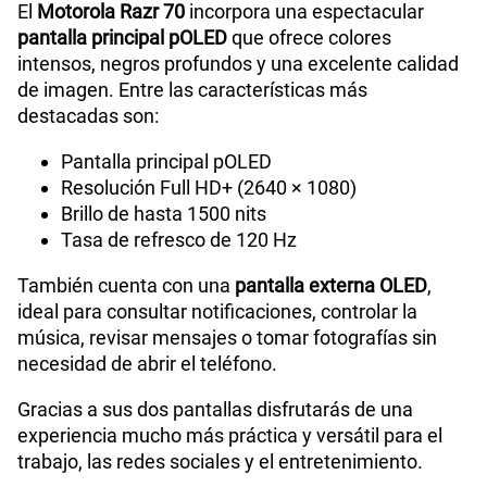
El
Motorola Razr 70
incorpora una espectacular
Capacidad Memoria RAM
12GB+12GB
pantalla principal pOLED
que ofrece colores
intensos, negros profundos y una excelente calidad
de imagen. Entre las características más
GPS
Si
destacadas son:
Pantalla principal pOLED
Resolución Full HD+ (2640 × 1080)
Reconocimiento Facial
Si
Brillo de hasta 1500 nits
Tasa de refresco de 120 Hz
Lector de Huella
Si
También cuenta con una
pantalla externa OLED
,
ideal para consultar notificaciones, controlar la
música, revisar mensajes o tomar fotografías sin
necesidad de abrir el teléfono.
Dimensión
73.99 x 171.30 x 7.25 mm
Gracias a sus dos pantallas disfrutarás de una
experiencia mucho más práctica y versátil para el
VoLTE
Si
trabajo, las redes sociales y el entretenimiento.