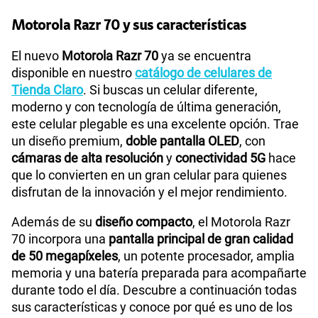
Motorola Razr 70 y sus características
Sistema operativo
Android 16
El nuevo
Motorola Razr 70
ya se encuentra
disponible en nuestro
catálogo de celulares de
Tienda Claro
. Si buscas un celular diferente,
moderno y con tecnología de última generación,
Procesador
MTK-25M+
este celular plegable es una excelente opción. Trae
un diseño premium,
doble pantalla OLED
, con
cámaras de alta resolución
y
conectividad 5G
hace
Tamaño de Pantalla
Main: 6.9" CLI: 3.63"
que lo convierten en un gran celular para quienes
disfrutan de la innovación y el mejor rendimiento.
WiFI
Si
Además de su
diseño compacto
, el Motorola Razr
70 incorpora una
pantalla principal de gran calidad
de 50 megapíxeles
, un potente procesador, amplia
Peso
188g
memoria y una batería preparada para acompañarte
durante todo el día. Descubre a continuación todas
sus características y conoce por qué es uno de los