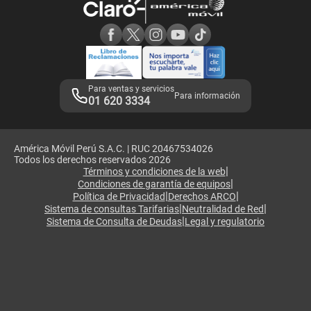
Consulta de reclamos
Consulta de IMEI
Adquirientes iPhone 6, 6S y SE
Hablando Claro
Mensaje de Seguridad
Samsung S25 Ultra
Consideraciones
Términos y Condiciones de Tienda Claro
Libro de Reclamaciones
Legales de marketplace
Para ventas y servicios
Para información
01 620 3334
América Móvil Perú S.A.C. | RUC 20467534026
Todos los derechos reservados 2026
|
Términos y condiciones de la web
|
Condiciones de garantía de equipos
|
|
Política de Privacidad
Derechos ARCO
|
|
Sistema de consultas Tarifarias
Neutralidad de Red
|
Sistema de Consulta de Deudas
Legal y regulatorio