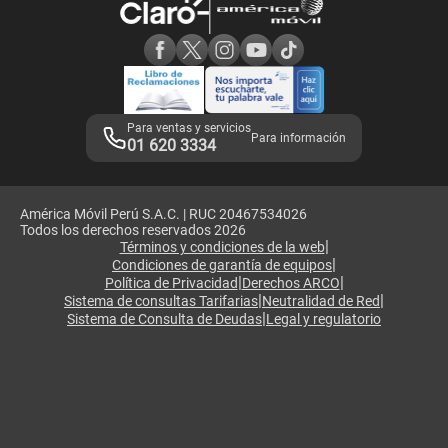
Consulta de reclamos
Consulta de IMEI
Adquirientes iPhone 6, 6S y SE
Hablando Claro
Mensaje de Seguridad
Samsung S25 Ultra
Consideraciones
Términos y Condiciones de Tienda Claro
Libro de Reclamaciones
Legales de marketplace
Para ventas y servicios
Para información
01 620 3334
América Móvil Perú S.A.C. | RUC 20467534026
Todos los derechos reservados 2026
|
Términos y condiciones de la web
|
Condiciones de garantía de equipos
|
|
Política de Privacidad
Derechos ARCO
|
|
Sistema de consultas Tarifarias
Neutralidad de Red
|
Sistema de Consulta de Deudas
Legal y regulatorio