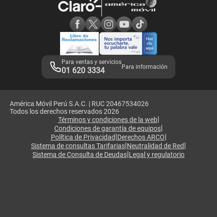
Consulta de reclamos
Consulta de IMEI
Adquirientes iPhone 6, 6S y SE
Hablando Claro
Mensaje de Seguridad
Samsung S25 Ultra
Consideraciones
Términos y Condiciones de Tienda Claro
Libro de Reclamaciones
Legales de marketplace
Para ventas y servicios
Para información
01 620 3334
América Móvil Perú S.A.C. | RUC 20467534026
Todos los derechos reservados 2026
|
Términos y condiciones de la web
|
Condiciones de garantía de equipos
|
|
Política de Privacidad
Derechos ARCO
|
|
Sistema de consultas Tarifarias
Neutralidad de Red
|
Sistema de Consulta de Deudas
Legal y regulatorio