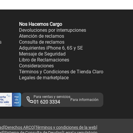
Nos Hacemos Cargo
Devoluciones por interrupciones
Atención de reclamos
s
Consulta de reclamos
Adquirientes iPhone 6, 6S y SE
Mensaje de Seguridad
Libro de Reclamaciones
Consideraciones
Términos y Condiciones de Tienda Claro
Legales de marketplace
Para ventas y servicios
Para información
01 620 3334
|
|
|
dad
Derechos ARCO
Términos y condiciones de la web
|
|
ed
Sistema de Consulta de Deudas
Legal y regulatorio