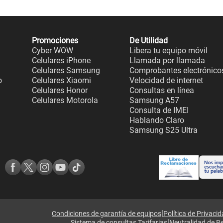
Promociones
De Utilidad
Cyber WOW
Libera tu equipo móvil
Celulares iPhone
Llamada por llamada
Celulares Samsung
Comprobantes electrónico
o
Celulares Xiaomi
Velocidad de internet
Celulares Honor
Consultas en línea
Celulares Motorola
Samsung A57
Consulta de IMEI
Hablando Claro
Samsung S25 Ultra
|
Condiciones de garantía de equipos
Política de Privaci
|
Sistema de consultas Tarifarias
Neutralidad de R