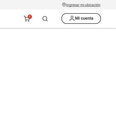
Ingresar mi ubicación
0
Mi cuenta