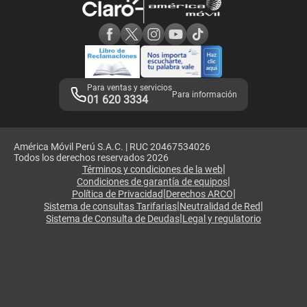
Consulta de reclamos
Consulta de IMEI
Adquirientes iPhone 6, 6S y SE
Hablando Claro
Mensaje de Seguridad
Samsung S25 Ultra
Consideraciones
Términos y Condiciones de Tienda Claro
Libro de Reclamaciones
Legales de marketplace
Para ventas y servicios
Para información
01 620 3334
América Móvil Perú S.A.C. | RUC 20467534026
Todos los derechos reservados 2026
|
Términos y condiciones de la web
|
Condiciones de garantía de equipos
|
|
Política de Privacidad
Derechos ARCO
|
|
Sistema de consultas Tarifarias
Neutralidad de Red
|
Sistema de Consulta de Deudas
Legal y regulatorio