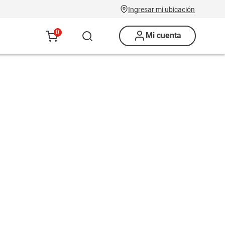
Ingresar mi ubicación
0
Mi cuenta