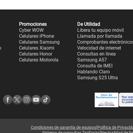
Promociones
De Utilidad
Cyber WOW
Libera tu equipo móvil
Celulares iPhone
Llamada por llamada
Celulares Samsung
Comprobantes electrónico
o
Celulares Xiaomi
Velocidad de internet
Celulares Honor
Consultas en línea
Celulares Motorola
Samsung A57
Consulta de IMEI
Hablando Claro
Samsung S25 Ultra
|
Condiciones de garantía de equipos
Política de Privaci
|
Sistema de consultas Tarifarias
Neutralidad de R