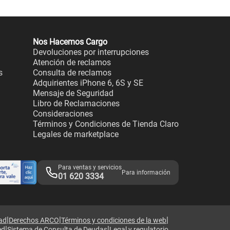
Nos Hacemos Cargo
Devoluciones por interrupciones
Atención de reclamos
s
Consulta de reclamos
Adquirientes iPhone 6, 6S y SE
Mensaje de Seguridad
Libro de Reclamaciones
Consideraciones
Términos y Condiciones de Tienda Claro
Legales de marketplace
Para ventas y servicios
Para información
01 620 3334
|
|
|
dad
Derechos ARCO
Términos y condiciones de la web
|
|
ed
Sistema de Consulta de Deudas
Legal y regulatorio