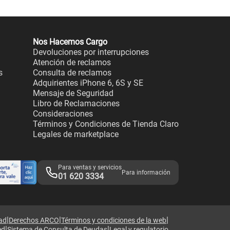
Nos Hacemos Cargo
Devoluciones por interrupciones
Atención de reclamos
s
Consulta de reclamos
Adquirientes iPhone 6, 6S y SE
Mensaje de Seguridad
Libro de Reclamaciones
Consideraciones
Términos y Condiciones de Tienda Claro
Legales de marketplace
Para ventas y servicios
Para información
01 620 3334
|
|
|
dad
Derechos ARCO
Términos y condiciones de la web
|
|
ed
Sistema de Consulta de Deudas
Legal y regulatorio