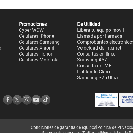
Promociones
De Utilidad
Cyber WOW
Libera tu equipo móvil
Celulares iPhone
Llamada por llamada
Celulares Samsung
Comprobantes electrónico
o
Celulares Xiaomi
Velocidad de internet
Celulares Honor
Consultas en línea
Celulares Motorola
Samsung A57
Consulta de IMEI
Hablando Claro
Samsung S25 Ultra
|
Condiciones de garantía de equipos
Política de Privaci
|
Sistema de consultas Tarifarias
Neutralidad de R