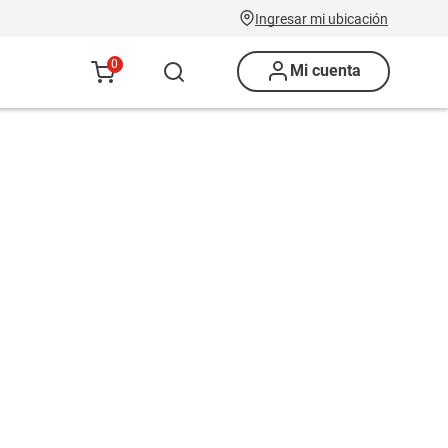
Ingresar mi ubicación
0
Mi cuenta