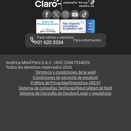
Consulta de reclamos
Consulta de IMEI
Adquirientes iPhone 6, 6S y SE
Hablando Claro
Mensaje de Seguridad
Samsung S25 Ultra
Consideraciones
Términos y Condiciones de Tienda Claro
Libro de Reclamaciones
Legales de marketplace
Para ventas y servicios
Para información
01 620 3334
América Móvil Perú S.A.C. | RUC 20467534026
Todos los derechos reservados 2026
|
Términos y condiciones de la web
|
Condiciones de garantía de equipos
|
|
Política de Privacidad
Derechos ARCO
|
|
Sistema de consultas Tarifarias
Neutralidad de Red
|
Sistema de Consulta de Deudas
Legal y regulatorio