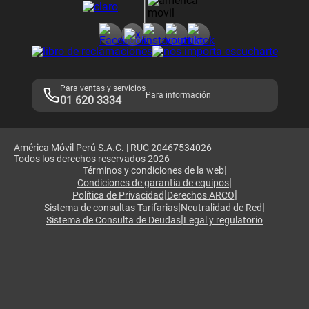
Consulta de reclamos
Consulta de IMEI
Adquirientes iPhone 6, 6S y SE
Hablando Claro
Mensaje de Seguridad
Samsung S25 Ultra
Consideraciones
Términos y Condiciones de Tienda Claro
Libro de Reclamaciones
Legales de marketplace
Para ventas y servicios
Para información
01 620 3334
América Móvil Perú S.A.C. | RUC 20467534026
Todos los derechos reservados 2026
|
Términos y condiciones de la web
|
Condiciones de garantía de equipos
|
|
Política de Privacidad
Derechos ARCO
|
|
Sistema de consultas Tarifarias
Neutralidad de Red
|
Sistema de Consulta de Deudas
Legal y regulatorio