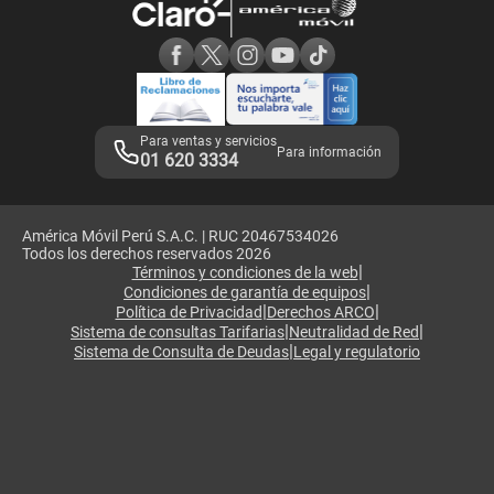
Consulta de reclamos
Consulta de IMEI
Adquirientes iPhone 6, 6S y SE
Hablando Claro
Mensaje de Seguridad
Samsung S25 Ultra
Consideraciones
Términos y Condiciones de Tienda Claro
Libro de Reclamaciones
Legales de marketplace
Para ventas y servicios
Para información
01 620 3334
América Móvil Perú S.A.C. | RUC 20467534026
Todos los derechos reservados 2026
|
Términos y condiciones de la web
|
Condiciones de garantía de equipos
|
|
Política de Privacidad
Derechos ARCO
|
|
Sistema de consultas Tarifarias
Neutralidad de Red
|
Sistema de Consulta de Deudas
Legal y regulatorio