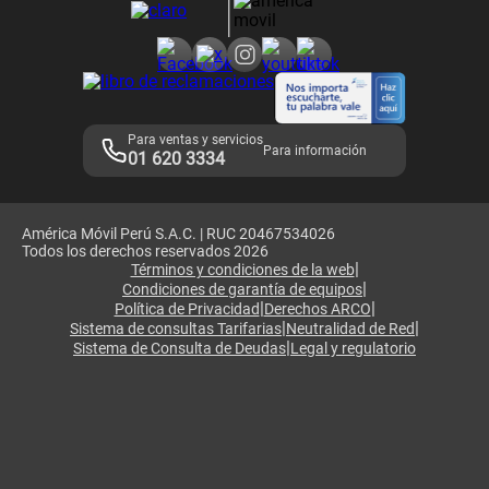
Consulta de reclamos
Consulta de IMEI
Adquirientes iPhone 6, 6S y SE
Hablando Claro
Mensaje de Seguridad
Samsung S25 Ultra
Consideraciones
Términos y Condiciones de Tienda Claro
Libro de Reclamaciones
Legales de marketplace
Para ventas y servicios
Para información
01 620 3334
América Móvil Perú S.A.C. | RUC 20467534026
Todos los derechos reservados 2026
|
Términos y condiciones de la web
|
Condiciones de garantía de equipos
|
|
Política de Privacidad
Derechos ARCO
|
|
Sistema de consultas Tarifarias
Neutralidad de Red
|
Sistema de Consulta de Deudas
Legal y regulatorio