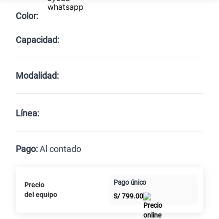
Color:
Capacidad:
Cargando memorias disponibles
Modalidad:
Línea:
Pago:
Al contado
Paga en
Pago único
Precio
Al contado
Cuotas Claro
cuotas sin
del equipo
S/
799.00
intereses