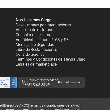
Nos Hacemos Cargo
Devoluciones por interrupciones
Atención de reclamos
s
Consulta de reclamos
Adquirientes iPhone 6, 6S y SE
Mensaje de Seguridad
Libro de Reclamaciones
Consideraciones
Términos y Condiciones de Tienda Claro
Legales de marketplace
Para ventas y servicios
Para información
01 620 3334
|
|
|
dad
Derechos ARCO
Términos y condiciones de la web
|
|
ed
Sistema de Consulta de Deudas
Legal y regulatorio