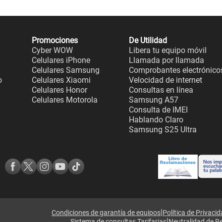
Promociones
De Utilidad
Cyber WOW
Libera tu equipo móvil
Celulares iPhone
Llamada por llamada
Celulares Samsung
Comprobantes electrónico
o
Celulares Xiaomi
Velocidad de internet
Celulares Honor
Consultas en línea
Celulares Motorola
Samsung A57
Consulta de IMEI
Hablando Claro
Samsung S25 Ultra
|
Condiciones de garantía de equipos
Política de Privaci
|
Sistema de consultas Tarifarias
Neutralidad de R