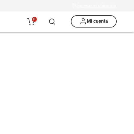
Ingresar mi ubicación
0
Mi cuenta