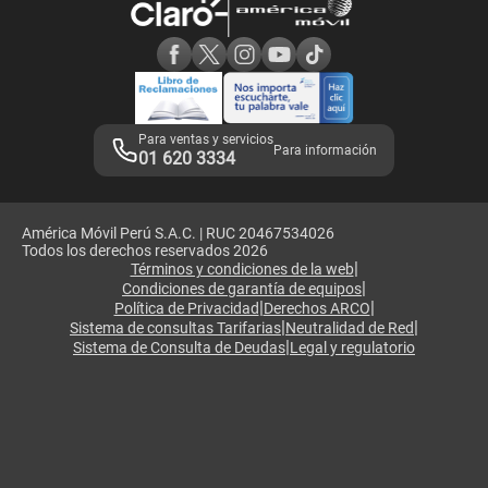
Consulta de reclamos
Consulta de IMEI
Adquirientes iPhone 6, 6S y SE
Hablando Claro
Mensaje de Seguridad
Samsung S25 Ultra
Consideraciones
Términos y Condiciones de Tienda Claro
Libro de Reclamaciones
Legales de marketplace
Para ventas y servicios
Para información
01 620 3334
América Móvil Perú S.A.C. | RUC 20467534026
Todos los derechos reservados 2026
|
Términos y condiciones de la web
|
Condiciones de garantía de equipos
|
|
Política de Privacidad
Derechos ARCO
|
|
Sistema de consultas Tarifarias
Neutralidad de Red
|
Sistema de Consulta de Deudas
Legal y regulatorio