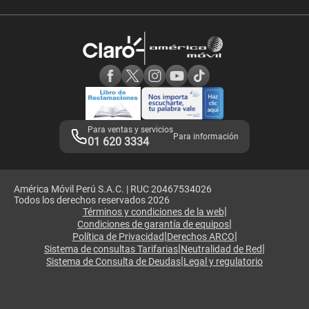
Velocidad de internet
Devoluciones por interrupciones
Consultas en línea
Atención de reclamos
Samsung A57
Consulta de reclamos
Consulta de IMEI
Adquirientes iPhone 6, 6S y SE
Hablando Claro
Mensaje de Seguridad
Samsung S25 Ultra
Consideraciones
Términos y Condiciones de Tienda Claro
Libro de Reclamaciones
Legales de marketplace
Para ventas y servicios
Para información
01 620 3334
América Móvil Perú S.A.C. | RUC 20467534026
Todos los derechos reservados 2026
|
Términos y condiciones de la web
|
Condiciones de garantía de equipos
|
|
Política de Privacidad
Derechos ARCO
|
|
Sistema de consultas Tarifarias
Neutralidad de Red
|
Sistema de Consulta de Deudas
Legal y regulatorio