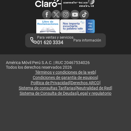
Consulta de reclamos
Consulta de IMEI
Adquirientes iPhone 6, 6S y SE
Hablando Claro
Mensaje de Seguridad
Samsung S25 Ultra
Consideraciones
Términos y Condiciones de Tienda Claro
Libro de Reclamaciones
Legales de marketplace
Para ventas y servicios
Para información
01 620 3334
América Móvil Perú S.A.C. | RUC 20467534026
Todos los derechos reservados 2026
|
Términos y condiciones de la web
|
Condiciones de garantía de equipos
|
|
Política de Privacidad
Derechos ARCO
|
|
Sistema de consultas Tarifarias
Neutralidad de Red
|
Sistema de Consulta de Deudas
Legal y regulatorio