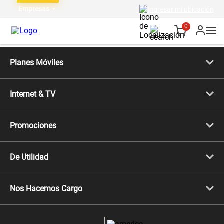
Empresas
Ingresar mi ubicación
0
Planes Móviles
Portabilidad
Línea Nueva
Internet & TV
Línea Adicional
Planes ilimitados
Internet Fibra Óptica
Prepago Chévere
Internet + TV
Migración
Promociones
Mejora tu plan
Conviértete en Full Claro
Cyber WOW
Celulares iPhone
De Utilidad
Celulares Samsung
Celulares Xiaomi
Libera tu equipo móvil
Celulares Honor
Llamada por llamada
Celulares Motorola
Nos Hacemos Cargo
Comprobantes electrónicos
Velocidad de internet
Devoluciones por interrupciones
Consultas en línea
Atención de reclamos
Samsung A57