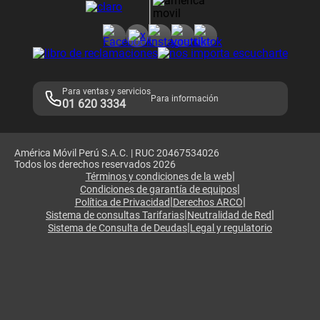
Consulta de reclamos
Consulta de IMEI
Adquirientes iPhone 6, 6S y SE
Hablando Claro
Mensaje de Seguridad
Samsung S25 Ultra
Consideraciones
Términos y Condiciones de Tienda Claro
Libro de Reclamaciones
Legales de marketplace
Para ventas y servicios
Para información
01 620 3334
América Móvil Perú S.A.C. | RUC 20467534026
Todos los derechos reservados 2026
|
Términos y condiciones de la web
|
Condiciones de garantía de equipos
|
|
Política de Privacidad
Derechos ARCO
|
|
Sistema de consultas Tarifarias
Neutralidad de Red
|
Sistema de Consulta de Deudas
Legal y regulatorio