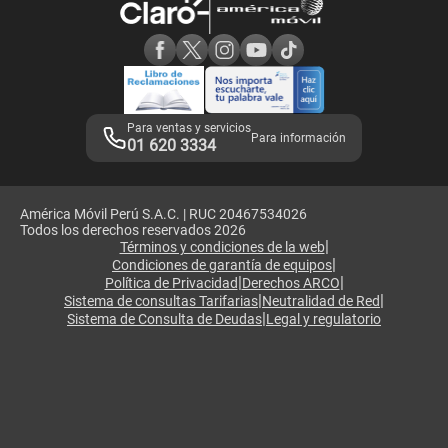
Consulta de reclamos
Consulta de IMEI
Adquirientes iPhone 6, 6S y SE
Hablando Claro
Mensaje de Seguridad
Samsung S25 Ultra
Consideraciones
Términos y Condiciones de Tienda Claro
Libro de Reclamaciones
Legales de marketplace
Para ventas y servicios
Para información
01 620 3334
América Móvil Perú S.A.C. | RUC 20467534026
Todos los derechos reservados 2026
|
Términos y condiciones de la web
|
Condiciones de garantía de equipos
|
|
Política de Privacidad
Derechos ARCO
|
|
Sistema de consultas Tarifarias
Neutralidad de Red
|
Sistema de Consulta de Deudas
Legal y regulatorio