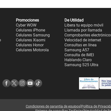
Promociones
De Utilidad
Cyber WOW
Libera tu equipo móvil
Celulares iPhone
Llamada por llamada
Celulares Samsung
Comprobantes electrónico
o
Celulares Xiaomi
Velocidad de internet
Celulares Honor
Consultas en línea
Celulares Motorola
Samsung A57
Consulta de IMEI
Hablando Claro
Samsung S25 Ultra
|
Condiciones de garantía de equipos
Política de Privaci
|
Sistema de consultas Tarifarias
Neutralidad de R