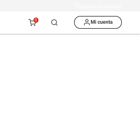
Ingresar mi ubicación
0
Mi cuenta