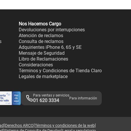
Nos Hacemos Cargo
Devoluciones por interrupciones
Atención de reclamos
s
Consulta de reclamos
Adquirientes iPhone 6, 6S y SE
Mensaje de Seguridad
Libro de Reclamaciones
Consideraciones
Términos y Condiciones de Tienda Claro
Legales de marketplace
Para ventas y servicios
Para información
01 620 3334
|
|
|
dad
Derechos ARCO
Términos y condiciones de la web
|
|
ed
Sistema de Consulta de Deudas
Legal y regulatorio