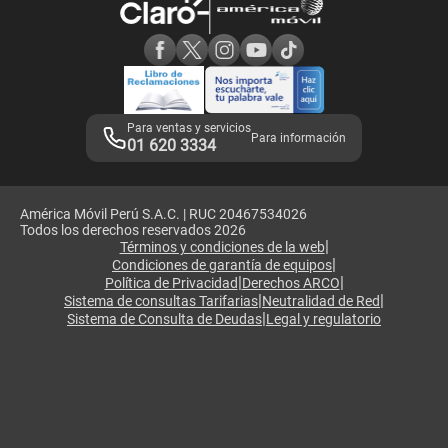
Consulta de reclamos
Consulta de IMEI
Adquirientes iPhone 6, 6S y SE
Hablando Claro
Mensaje de Seguridad
Samsung S25 Ultra
Consideraciones
Términos y Condiciones de Tienda Claro
Libro de Reclamaciones
Legales de marketplace
Para ventas y servicios
Para información
01 620 3334
América Móvil Perú S.A.C. | RUC 20467534026
Todos los derechos reservados 2026
|
Términos y condiciones de la web
|
Condiciones de garantía de equipos
|
|
Política de Privacidad
Derechos ARCO
|
|
Sistema de consultas Tarifarias
Neutralidad de Red
|
Sistema de Consulta de Deudas
Legal y regulatorio