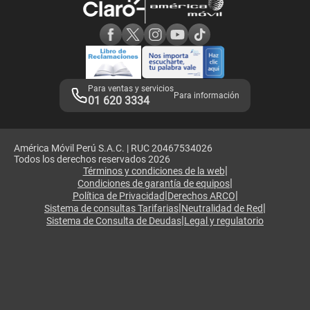
Consulta de reclamos
Consulta de IMEI
Adquirientes iPhone 6, 6S y SE
Hablando Claro
Mensaje de Seguridad
Samsung S25 Ultra
Consideraciones
Términos y Condiciones de Tienda Claro
Libro de Reclamaciones
Legales de marketplace
Para ventas y servicios
Para información
01 620 3334
América Móvil Perú S.A.C. | RUC 20467534026
Todos los derechos reservados 2026
|
Términos y condiciones de la web
|
Condiciones de garantía de equipos
|
|
Política de Privacidad
Derechos ARCO
|
|
Sistema de consultas Tarifarias
Neutralidad de Red
|
Sistema de Consulta de Deudas
Legal y regulatorio