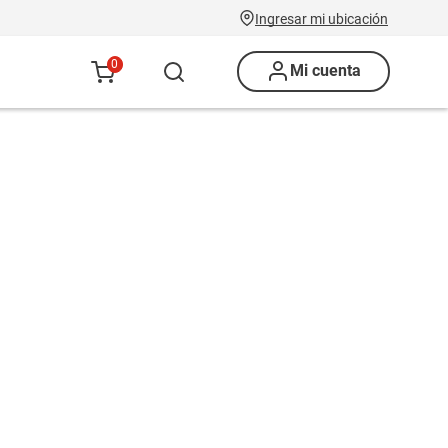
Ingresar mi ubicación
0
Mi cuenta