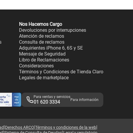
Nos Hacemos Cargo
Devoluciones por interrupciones
Atención de reclamos
s
Consulta de reclamos
Adquirientes iPhone 6, 6S y SE
Mensaje de Seguridad
Libro de Reclamaciones
Consideraciones
Términos y Condiciones de Tienda Claro
Legales de marketplace
Para ventas y servicios
Para información
01 620 3334
|
|
|
dad
Derechos ARCO
Términos y condiciones de la web
|
|
ed
Sistema de Consulta de Deudas
Legal y regulatorio