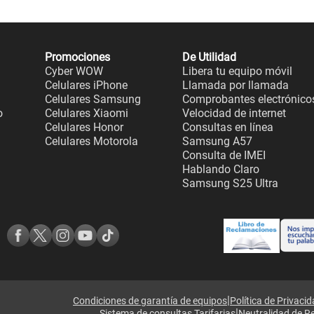
Promociones
De Utilidad
Cyber WOW
Libera tu equipo móvil
Celulares iPhone
Llamada por llamada
Celulares Samsung
Comprobantes electrónico
o
Celulares Xiaomi
Velocidad de internet
Celulares Honor
Consultas en línea
Celulares Motorola
Samsung A57
Consulta de IMEI
Hablando Claro
Samsung S25 Ultra
|
Condiciones de garantía de equipos
Política de Privaci
|
Sistema de consultas Tarifarias
Neutralidad de R